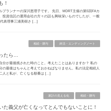
かも！
プランナーの深川恵理子です。 先日、MDRT主催の第5回FAカ
。投資信託の運用会社の方々の話も興味深いものでしたが、一般
代表理事三浦美樹さ […]
相続・贈与
終活・エンディングノート
なったら…
自分が最後残された時のこと。考えたことはありますか？ 私の
分の最後はちゃんと考えておかねばなりません。私の法定相続人
人と私が、亡くなる順番は […]
家計の見える化
相続・贈与
ていた義父が亡くなってとんでもないことに！