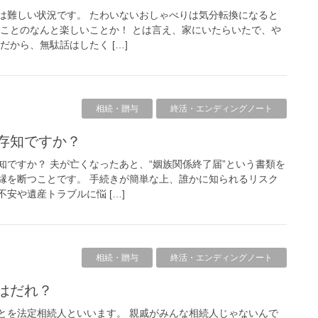
は難しい状況です。 たわいないおしゃべりは気分転換になると
うことのなんと楽しいことか！ とは言え、家にいたらいたで、や
だから、無駄話はしたく […]
相続・贈与
終活・エンディングノート
ご存知ですか？
知ですか？ 夫が亡くなったあと、“姻族関係終了届”という書類を
縁を断つことです。 手続きが簡単な上、誰かに知られるリスク
安や遺産トラブルに悩 […]
相続・贈与
終活・エンディングノート
人はだれ？
とを法定相続人といいます。 親戚がみんな相続人じゃないんで