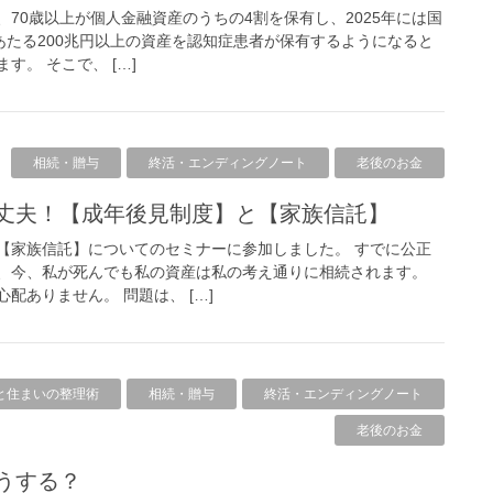
70歳以上が個人金融資産のうちの4割を保有し、2025年には国
あたる200兆円以上の資産を認知症患者が保有するようになると
。 そこで、 […]
相続・贈与
終活・エンディングノート
老後のお金
大丈夫！【成年後見制度】と【家族信託】
【家族信託】についてのセミナーに参加しました。 すでに公正
、今、私が死んでも私の資産は私の考え通りに相続されます。
配ありません。 問題は、 […]
と住まいの整理術
相続・贈与
終活・エンディングノート
老後のお金
どうする？