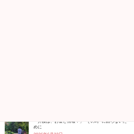
【えっ、アメリカじゃないの？】世界のお金が一
番集まるのは香港でした
2026年7月13日
帰省時には両親・祖父母のフレイルチェックを
2026年7月13日
“アイスランド行きます！”が生まれたお金の見直し
2026年7月13日
「介護は、お金と情報！」 “その時” に困らないた
めに