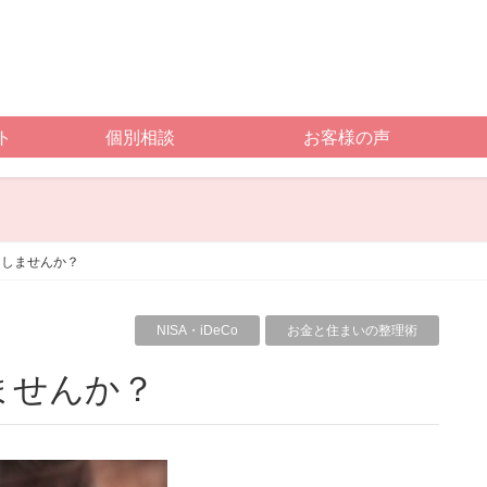
ト
個別相談
お客様の声
をしませんか？
NISA・iDeCo
お金と住まいの整理術
ませんか？