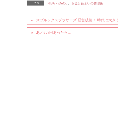
カテゴリー
NISA・iDeCo
、
お金と住まいの整理術
米ブルックスブラザーズ 経営破綻！ 時代は大き
あと5万円あったら…