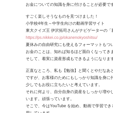
お金についての知識を身に付けることが必要で
すごく楽しそうなものを見つけました！
小学校4年生～中学生向けの動画学習サイト
東大クイズ王 伊沢拓司さんがナビゲーターの「
https://ps.nikkei.co.jp/okanenokyoshitsu/
夏休みの自由研究にも使えるフォーマットもつ
お金のことは、知れば知るほど面白くなってき
そして、着実に資産形成もできるようになりま
正直なところ、私も【勉強】と聞くとやだなあ
ですが、お客様のためにもしっかり知識を身に
少しでもお役に立ちたいと考えています。
それに何より、自分自身の資産をしっかり増や
います。頑張っています。
そこで、今はYouTube を始め、動画で学習
用しています。