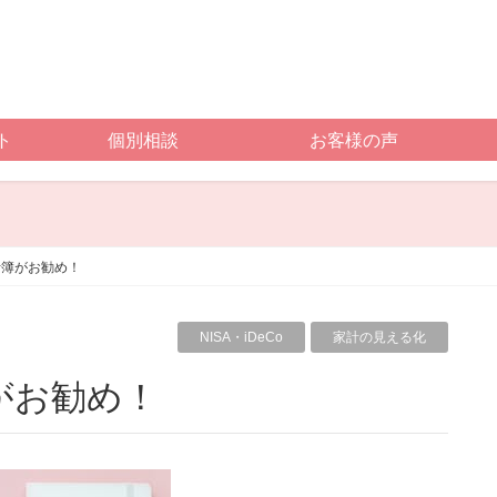
ト
個別相談
お客様の声
計簿がお勧め！
NISA・iDeCo
家計の見える化
がお勧め！