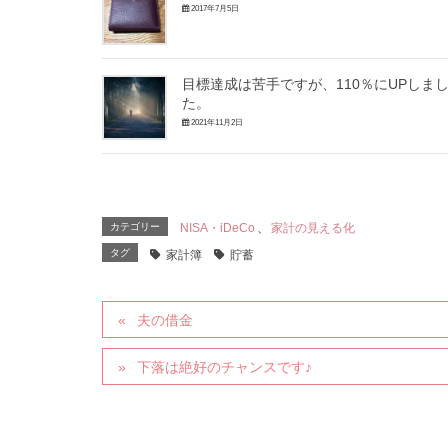
2017年7月5日
目標達成は苦手ですが、110％にUPしま
た。
2021年11月2日
カテゴリー
NISA・iDeCo
、
家計の見える化
タグ
家計簿
貯蓄
夫の借金
下落は絶好のチャンスです♪