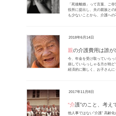
「死後離婚」って言葉、ご存
役所に提出し、夫の親族との
も少ないことから、介護への不
2018年6月14日
親の介護費用は誰が
今、年金を受け取っていらっ
崩していらっしゃる方が殆ど
経済的に難しく、お子さんにも
2017年11月8日
“介護”のこと、考
他人事ではない”介護” 高齢