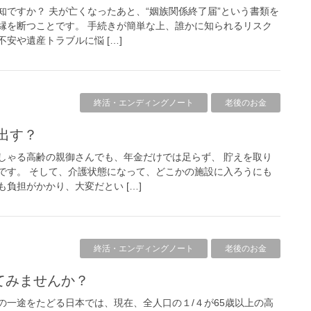
知ですか？ 夫が亡くなったあと、“姻族関係終了届”という書類を
縁を断つことです。 手続きが簡単な上、誰かに知られるリスク
安や遺産トラブルに悩 […]
終活・エンディングノート
老後のお金
出す？
しゃる高齢の親御さんでも、年金だけでは足らず、 貯えを取り
です。 そして、介護状態になって、どこかの施設に入ろうにも
負担がかかり、大変だとい […]
終活・エンディングノート
老後のお金
えてみませんか？
化の一途をたどる日本では、現在、全人口の１/４が65歳以上の高