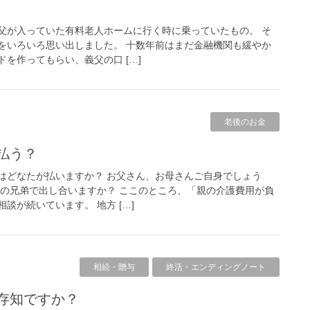
父が入っていた有料老人ホームに行く時に乗っていたもの。 そ
をいろいろ思い出しました。 十数年前はまだ金融機関も緩やか
を作ってもらい、義父の口 […]
老後のお金
払う？
はどなたが払いますか？ お父さん、お母さんご自身でしょう
たの兄弟で出し合いますか？ ここのところ、「親の介護費用が負
談が続いています。 地方 […]
相続・贈与
終活・エンディングノート
ご存知ですか？